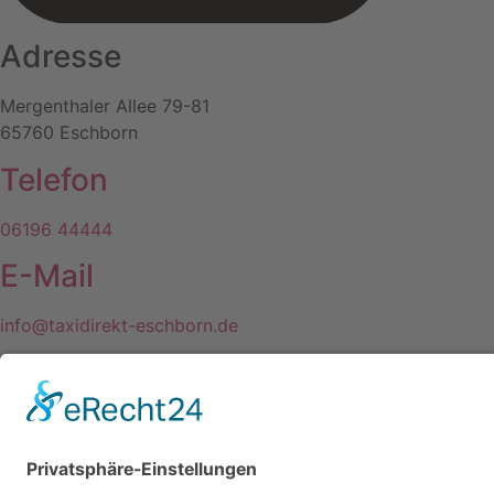
Adresse
Mergenthaler Allee 79-81
65760 Eschborn
Telefon
06196 44444
E-Mail
info@taxidirekt-eschborn.de
Jetzt die APP herunterladen
Sie brauchen ein Taxi in Fran