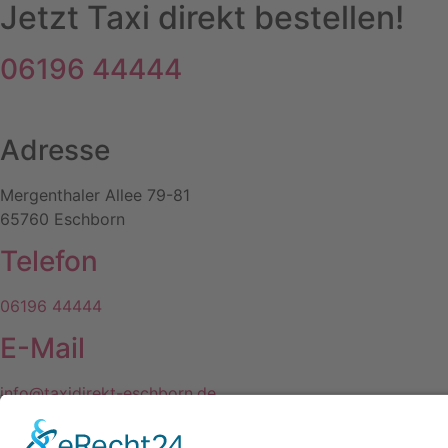
Jetzt Taxi direkt bestellen!
06196 44444
Adresse
Mergenthaler Allee 79-81
65760 Eschborn
Telefon
06196 44444
E-Mail
info@taxidirekt-eschborn.de
Jetzt die APP herunterladen