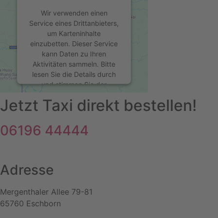
Wir verwenden einen
Service eines Drittanbieters,
um Karteninhalte
einzubetten. Dieser Service
kann Daten zu Ihren
Aktivitäten sammeln. Bitte
lesen Sie die Details durch
und stimmen Sie der
Nutzung des Service zu, um
Jetzt Taxi direkt bestellen!
diese Karte anzuzeigen.
06196 44444
Mehr Informationen
Akzeptieren
Adresse
powered by
Usercentrics
Consent Management
Mergenthaler Allee 79-81
Platform
&
eRecht24
65760 Eschborn