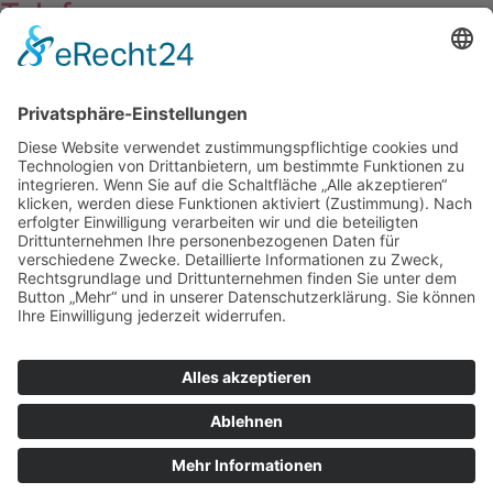
Telefon
06196 44444
E-Mail
info@taxidirekt-eschborn.de
Jetzt die APP herunterladen
Sie brauchen ein Taxi in
Frankfurt?
taxidirekt-frankfurt.de
© 2023 Taxi Direkt Eschborn | Alle Rechte vorbehalten
Impressum